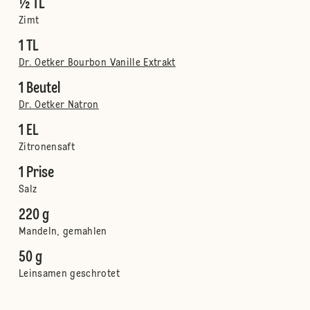
½ TL
Zimt
1 TL
Dr. Oetker Bourbon Vanille Extrakt
1 Beutel
Dr. Oetker Natron
1 EL
Zitronensaft
1 Prise
Salz
220 g
Mandeln, gemahlen
50 g
Leinsamen geschrotet