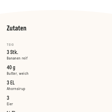
Zutaten
TEIG
3 Stk.
Bananen reif
40 g
Butter, weich
3 EL
Ahornsirup
3
Eier