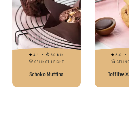
4.1
60 MIN
5.0
GELINGT LEICHT
GELIN
Schoko Muffins
Toffifee