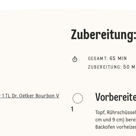
Zubereitung
65
MIN
GESAMT
:
50
M
ZUBEREITUNG
:
Vorbereit
r 1 TL Dr. Oetker Bourbon V
1
Topf, Rührschüsse
cm und 9 cm) berei
Backofen vorheize