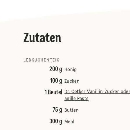
Zutaten
LEBKUCHENTEIG
200 g
Honig
100 g
Zucker
1 Beutel
Dr. Oetker Vanillin-Zucker ode
anille Paste
75 g
Butter
300 g
Mehl