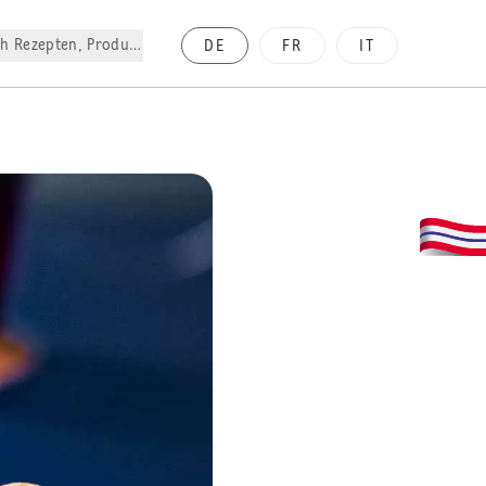
h Rezepten, Produkte, etc.
DE
FR
IT