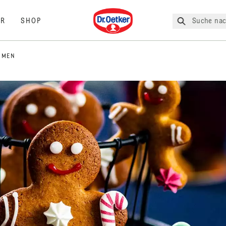
Dr. Oetker
Suche nac
R
SHOP
 MEN