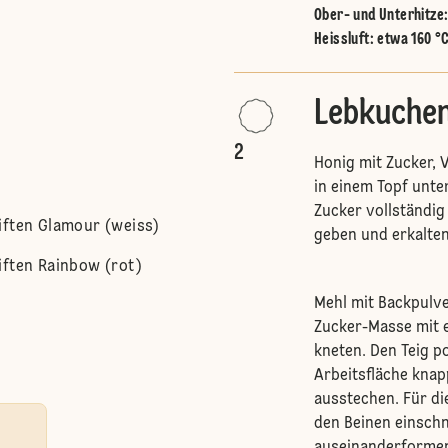
Ober- und Unterhitze
Heissluft
:
etwa 160 °
Lebkuchen
2
Honig mit Zucker, V
in einem Topf unte
Zucker vollständig
iften Glamour (weiss)
geben und erkalten
iften Rainbow (rot)
Mehl mit Backpulv
Zucker-Masse mit e
kneten. Den Teig p
Arbeitsfläche kna
ausstechen. Für d
den Beinen einsch