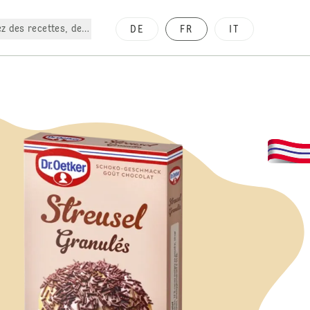
z des recettes, des produits, etc.
DE
FR
IT