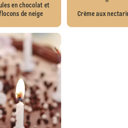
ules en chocolat et
flocons de neige
Crème aux nectari
Sucettes au chocolat blanc