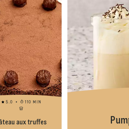
5.0
110 MIN
Pump
âteau aux truffes