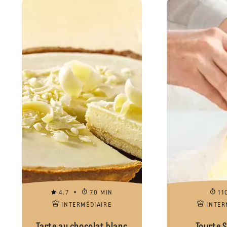
4.7
70 MIN
11
INTERMÉDIAIRE
INTER