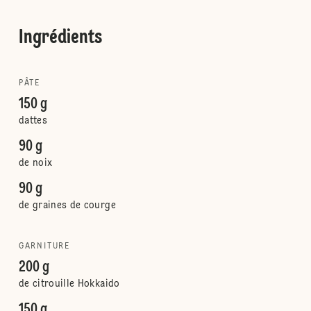
Ingrédients
PÂTE
150 g
dattes
90 g
de noix
90 g
de graines de courge
GARNITURE
200 g
de citrouille Hokkaido
150 g