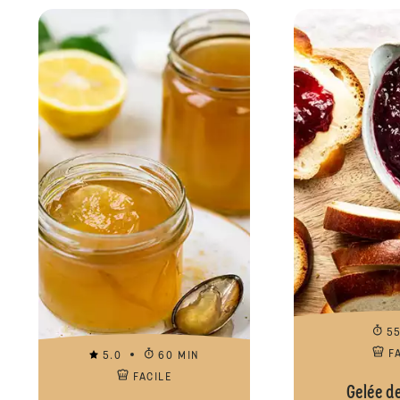
5
F
5.0
60 MIN
FACILE
Gelée de