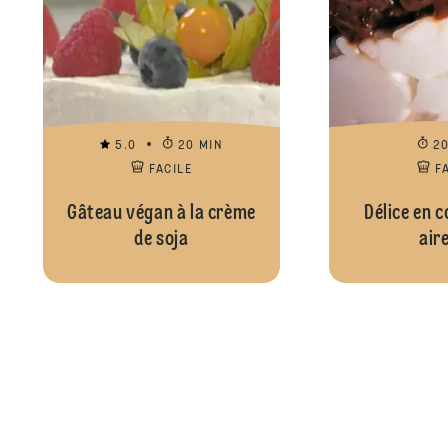
5.0
20 MIN
2
FACILE
F
Gâteau végan à la crème
Délice en 
de soja
aire