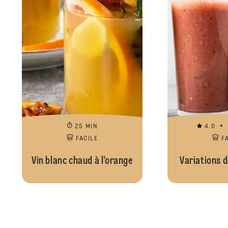
25 MIN
4.0
FACILE
F
Vin blanc chaud à l’orange
Variations 