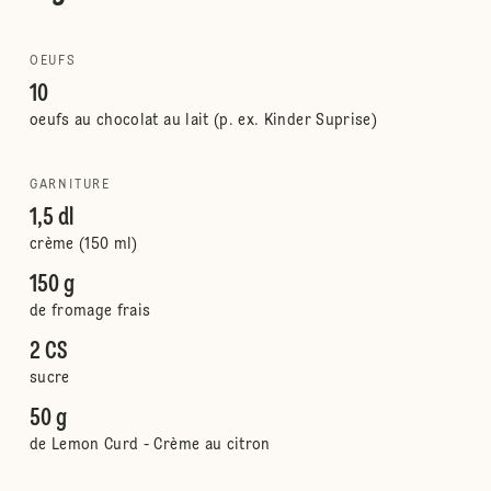
OEUFS
10
oeufs au chocolat au lait (p. ex. Kinder Suprise)
GARNITURE
1,5 dl
crème (150 ml)
150 g
de fromage frais
2 CS
sucre
50 g
de Lemon Curd - Crème au citron