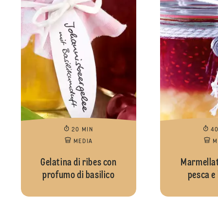
20 MIN
4
MEDIA
M
Gelatina di ribes con
Marmellat
profumo di basilico
pesca e