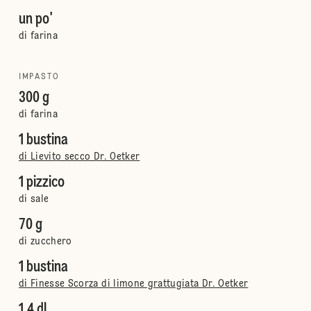
un po'
di farina
IMPASTO
300 g
di farina
1 bustina
di Lievito secco Dr. Oetker
1 pizzico
di sale
70 g
di zucchero
1 bustina
di Finesse Scorza di limone grattugiata Dr. Oetker
1.4 dl