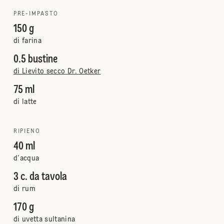
PRE-IMPASTO
150 g
di farina
0.5 bustine
di Lievito secco Dr. Oetker
75 ml
di latte
RIPIENO
40 ml
d’acqua
3 c. da tavola
di rum
170 g
di uvetta sultanina