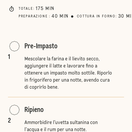
175
MIN
TOTALE
:
40
MIN
30
M
PREPARAZIONE
:
COTTURA IN FORNO
:
Pre-Impasto
1
Mescolare la farina e il lievito secco,
aggiungere il latte e lavorare fino a
ottenere un impasto molto sottile. Riporlo
in frigorifero per una notte, avendo cura
di coprirlo bene.
Ripieno
2
Ammorbidire l’uvetta sultanina con
l’acqua e il rum per una notte.