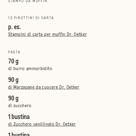
STAMPO DA MUFFIN
12 PIROTTINI DI CARTA
p. es.
Stampini di carta per muffin Dr. Oetker
PASTA
70 g
di burro ammorbidito
90 g
di Marzapane da cuocere Dr. Oetker
90 g
di zucchero
1 bustina
di Zucchero vanillinato Dr. Oetker
1 bustina