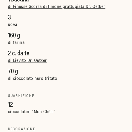
di Finesse Scorza di limone grattugiata Dr. Oetker
3
uova
160 g
di farina
2 c. da tè
di Lievito Dr. Oetker
70 g
di cioccolato nero tritato
GUARNIZIONE
12
cioccolatini "Mon Chéri"
DECORAZIONE