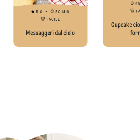
6
F
5.0
50 MIN
FACILE
Cupcake cio
Messaggeri dal cielo
for