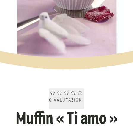
Current rating 0.0. Click to rate.
0
VALUTAZIONI
Muffin « Ti amo »