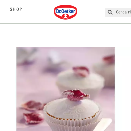
Dr. Oetker
SHOP
Cerca ri