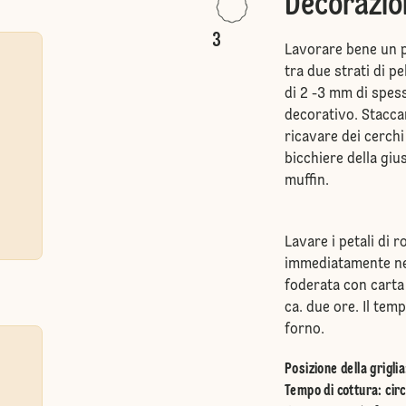
Decorazio
3
Lavorare bene un p
tra due strati di p
di 2 -3 mm di spes
decorativo. Staccar
ricavare dei cerch
bicchiere della giu
muffin.
Lavare i petali di r
immediatamente nel
foderata con carta
ca. due ore. Il tem
forno.
Posizione della griglia
Tempo di cottura: circ