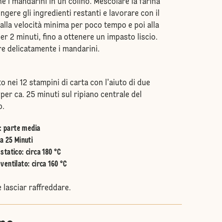
e i mandarini in un colino. Mescolare la farina
ungere gli ingredienti restanti e lavorare con il
 alla velocità minima per poco tempo e poi alla
r 2 minuti, fino a ottenere un impasto liscio.
re delicatamente i mandarini.
to nei 12 stampini di carta con l'aiuto di due
per ca. 25 minuti sul ripiano centrale del
o.
:
parte media
a 25 Minuti
statico
:
circa 180 °C
ventilato
:
circa 160 °C
e lasciar raffreddare.