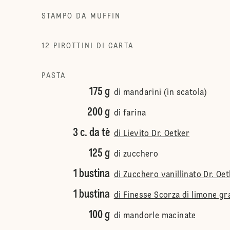
STAMPO DA MUFFIN
12 PIROTTINI DI CARTA
PASTA
175 g
di mandarini (in scatola)
200 g
di farina
3 c. da tè
di Lievito Dr. Oetker
125 g
di zucchero
1 bustina
di Zucchero vanillinato Dr. Oe
1 bustina
di Finesse Scorza di limone gr
100 g
di mandorle macinate