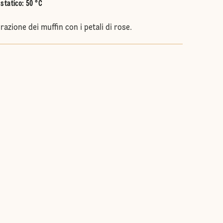
statico
:
50 °C
azione dei muffin con i petali di rose.