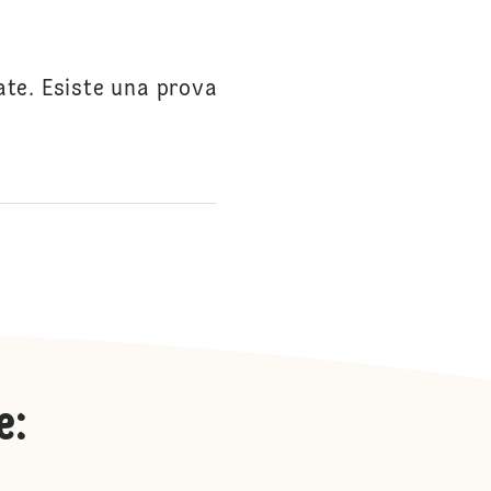
ate. Esiste una prova
e
: