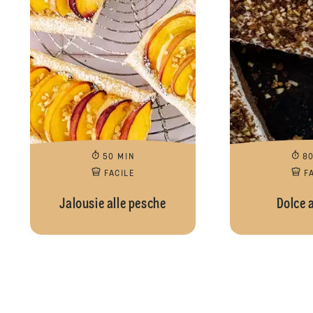
50 MIN
8
FACILE
F
Jalousie alle pesche
Dolce a