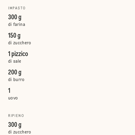
IMPASTO
300 g
di farina
150 g
di zucchero
1 pizzico
di sale
200 g
di burro
1
uovo
RIPIENO
300 g
di zucchero