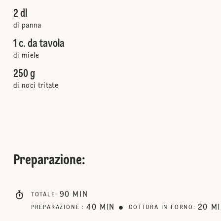
2 dl
di panna
1 c. da tavola
di miele
250 g
di noci tritate
Preparazione
:
90
MIN
TOTALE
:
40
MIN
20
M
PREPARAZIONE
:
COTTURA IN FORNO
: