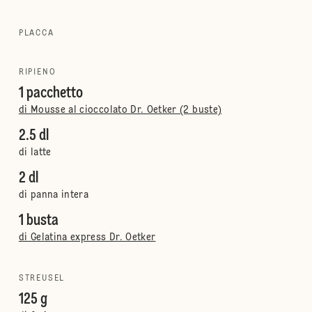
PLACCA
RIPIENO
1 pacchetto
di Mousse al cioccolato Dr. Oetker (2 buste)
2.5 dl
di latte
2 dl
di panna intera
1 busta
di Gelatina express Dr. Oetker
STREUSEL
125 g