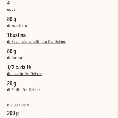
4
uova
80 g
di zucchero
1 bustina
di Zucchero vanillinato Dr. Oetker
80 g
di farina
1/2 c. da tè
di Lievito Dr. Oetker
20 g
di Epifin Dr. Oetker
DECORAZIONE
200 g