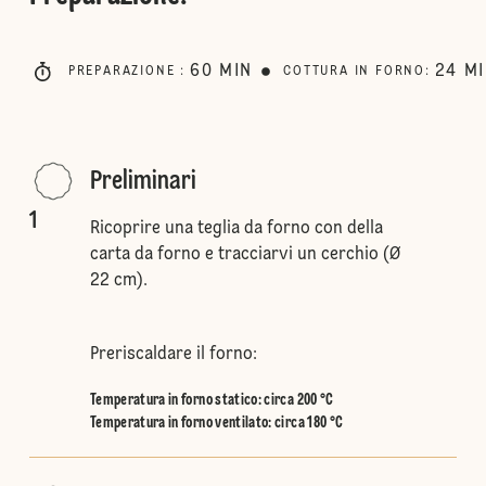
60
MIN
24
M
PREPARAZIONE
:
COTTURA IN FORNO
:
Preliminari
1
Ricoprire una teglia da forno con della
carta da forno e tracciarvi un cerchio (Ø
22 cm).
Preriscaldare il forno:
Temperatura in forno statico
:
circa 200 °C
Temperatura in forno ventilato
:
circa 180 °C