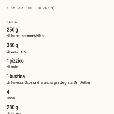
STAMPO APRIBILE (Ø 26 CM)
PASTA
250 g
di burro ammorbidito
380 g
di zucchero
1 pizzico
di sale
1 bustina
di Finesse Scorza d'arancia grattugiata Dr. Oetker
4
uova
280 g
di farina