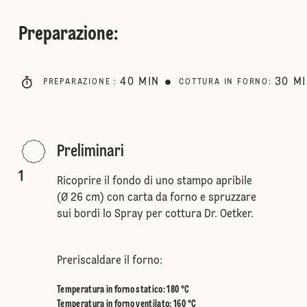
Preparazione
:
40
MIN
30
M
PREPARAZIONE
:
COTTURA IN FORNO
:
Preliminari
1
Ricoprire il fondo di uno stampo apribile
(Ø 26 cm) con carta da forno e spruzzare
sui bordi lo Spray per cottura Dr. Oetker.
Preriscaldare il forno:
Temperatura in forno statico
:
180 °C
Temperatura in forno ventilato
:
160 °C