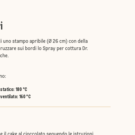
i
di uno stampo apribile (Ø 26 cm) con della
ruzzare sui bordi lo Spray per cottura Dr.
oche.
no:
statico
:
180 °C
ventilato
:
160 °C
 il cake al cioccolato seguendo le istruzioni