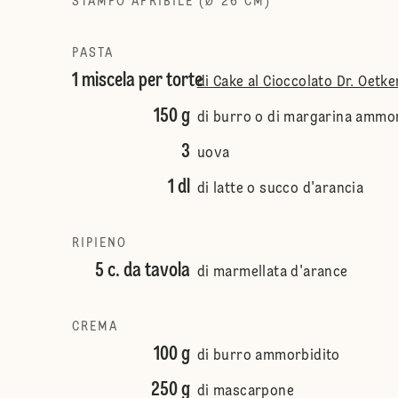
STAMPO APRIBILE (Ø 26 CM)
PASTA
1 miscela per torte
di Cake al Cioccolato Dr. Oetke
150 g
di burro o di margarina ammo
3
uova
1 dl
di latte o succo d'arancia
RIPIENO
5 c. da tavola
di marmellata d'arance
CREMA
100 g
di burro ammorbidito
250 g
di mascarpone