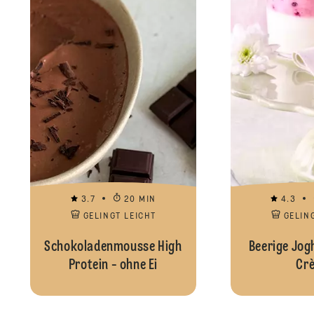
3.7
20 MIN
4.3
GELINGT LEICHT
GELIN
Schokoladenmousse High
Beerige Jog
Protein - ohne Ei
Cr