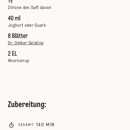
½
Zitrone den Saft davon
40 ml
Joghurt oder Quark
8 Blätter
Dr. Oetker Gelatine
2 EL
Ahornsirup
Zubereitung
:
140
MIN
GESAMT
: