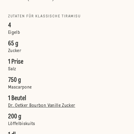
ZUTATEN FÜR KLASSISCHE TIRAMISU
4
Eigelb
65 g
Zucker
1 Prise
Salz
750 g
Mascarpone
1 Beutel
Dr. Oetker Bourbon Vanille Zucker
200 g
Löffelbiskuits