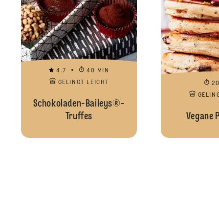
4.7
40 MIN
GELINGT LEICHT
2
GELIN
Schokoladen-Baileys®-
Truffes
Vegane 