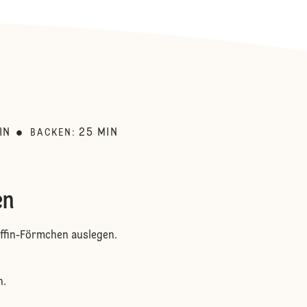
:
IN
25
MIN
BACKEN
:
en
ffin-Förmchen auslegen.
n.