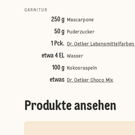
GARNITUR
250 g
Mascarpone
50 g
Puderzucker
1 Pck.
Dr. Oetker Lebensmittelfarben 
etwa 4 EL
Wasser
100 g
Kokosraspeln
etwas
Dr. Oetker Choco Mix
Produkte ansehen