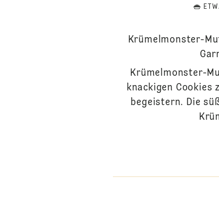
ETW
Krümelmonster-Muff
Garn
Krümelmonster-Muff
knackigen Cookies z
begeistern. Die s
Krüm