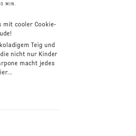
60 MIN.
 mit cooler Cookie-
eude!
okoladigem Teig und
die nicht nur Kinder
arpone macht jedes
er...