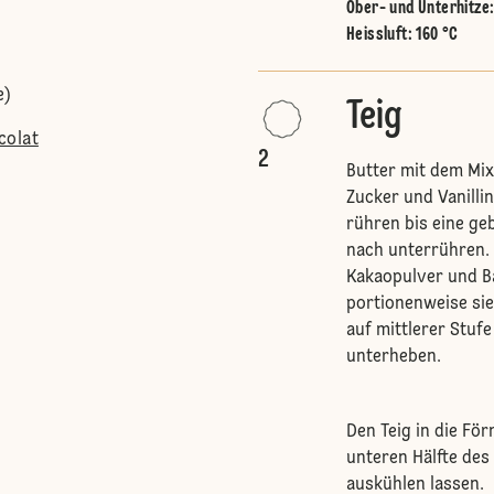
Ober- und Unterhitze
Heissluft
:
160 °C
e)
Teig
colat
2
Butter mit dem Mix
Zucker und Vanilli
rühren bis eine ge
nach unterrühren. 
Kakaopulver und B
portionenweise si
auf mittlerer Stuf
unterheben.
Den Teig in die Fö
unteren Hälfte des
auskühlen lassen.