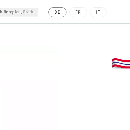
h Rezepten, Produkte, etc.
DE
FR
IT