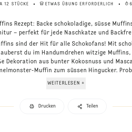
A 12 STÜCKE
ETWAS ÜBUNG ERFORDERLICH
ins Rezept: Backe schokoladige, süsse Muffins
itur – perfekt für jede Naschkatze und Backfr
ins sind der Hit für alle Schokofans! Mit sch
auberst du im Handumdrehen witzige Muffins, 
üße Dekoration aus bunter Kokosnuss und Masc
elmonster-Muffin zum süssen Hingucker. Probi
WEITERLESEN +
Drucken
Teilen