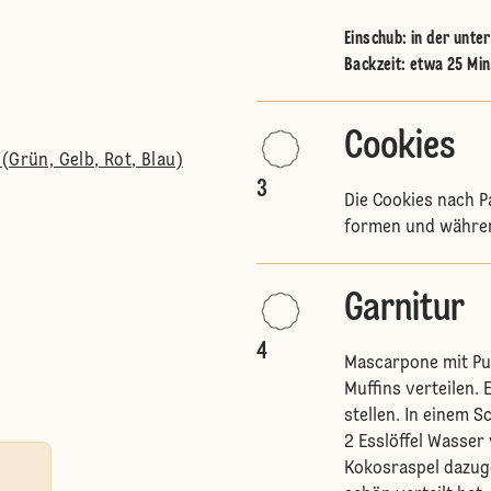
Einschub
:
in der unte
Backzeit: etwa 25 Min
Cookies
(Grün, Gelb, Rot, Blau)
3
Die Cookies nach P
formen und währen
Garnitur
4
Mascarpone mit Pu
Muffins verteilen. 
stellen. In einem 
2 Esslöffel Wasser
Kokosraspel dazuge