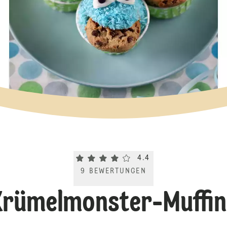
Current rating 4.4. Click to rate.
4.4
9
BEWERTUNGEN
Krümelmonster-Muffin