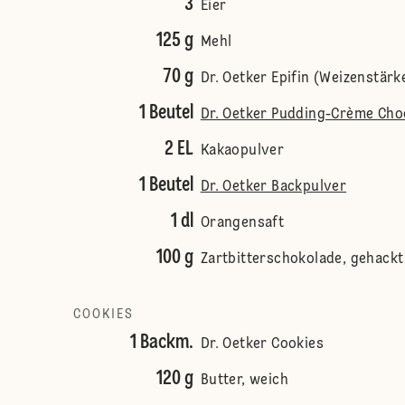
3
Eier
125 g
Mehl
70 g
Dr. Oetker Epifin (Weizenstärk
1 Beutel
Dr. Oetker Pudding-Crème Cho
2 EL
Kakaopulver
1 Beutel
Dr. Oetker Backpulver
1 dl
Orangensaft
100 g
Zartbitterschokolade, gehackt
COOKIES
1 Backm.
Dr. Oetker Cookies
120 g
Butter, weich