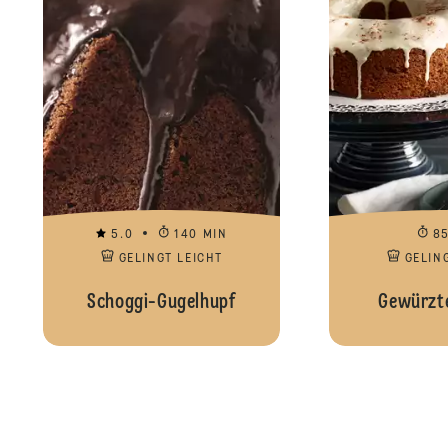
5.0
140 MIN
8
GELINGT LEICHT
GELIN
Schoggi-Gugelhupf
Gewürzt