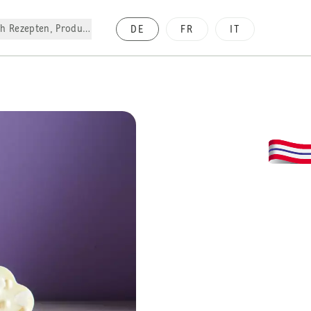
h Rezepten, Produkte, etc.
DE
FR
IT