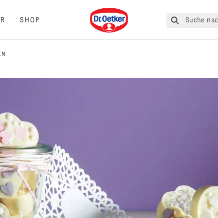
Dr. Oetker
Suche nac
R
SHOP
EN