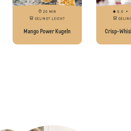
20 MIN
5.0
GELINGT LEICHT
GELIN
Mango Power Kugeln
Crisp-Whis