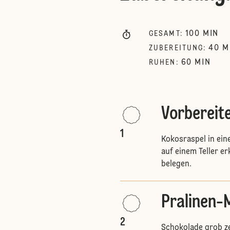
100
MIN
GESAMT
:
40
M
ZUBEREITUNG
:
60
MIN
RUHEN
:
Vorbereit
1
Kokosraspel in ein
auf einem Teller e
belegen.
Pralinen-
2
Schokolade grob z