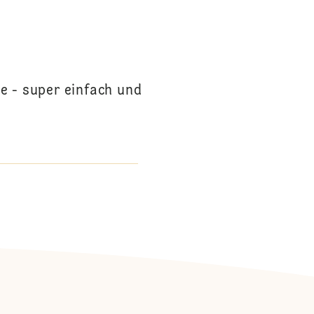
N
e - super einfach und
: