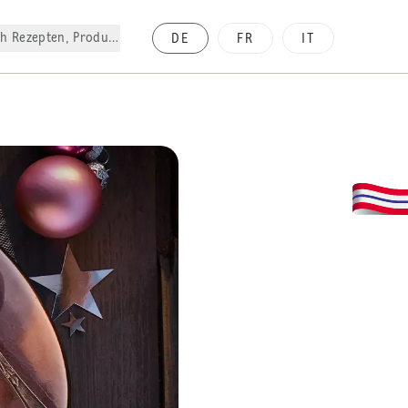
h Rezepten, Produkte, etc.
DE
FR
IT