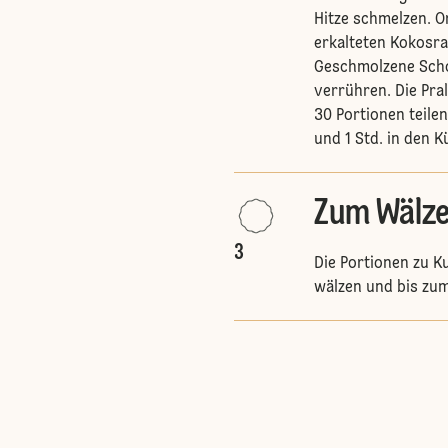
Hitze schmelzen. O
erkalteten Kokosra
Geschmolzene Scho
verrühren. Die Pral
30 Portionen teile
und 1 Std. in den K
Zum Wälz
3
Die Portionen zu K
wälzen und bis zu