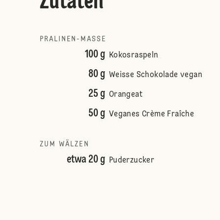
Zutaten
PRALINEN-MASSE
100 g
Kokosraspeln
80 g
Weisse Schokolade vegan
25 g
Orangeat
50 g
Veganes Crème Fraîche
ZUM WÄLZEN
etwa 20 g
Puderzucker