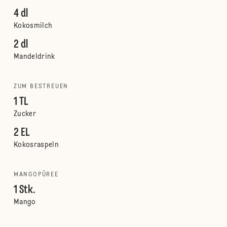
4 dl
Kokosmilch
2 dl
Mandeldrink
ZUM BESTREUEN
1 TL
Zucker
2 EL
Kokosraspeln
MANGOPÜREE
1 Stk.
Mango