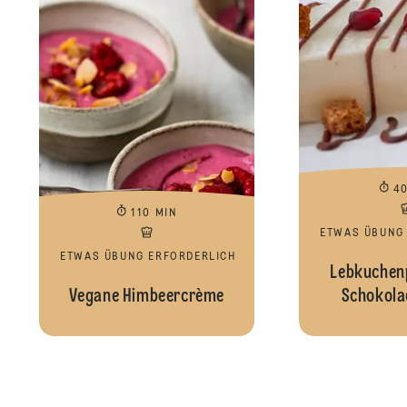
4
110 MIN
ETWAS ÜBUNG
ETWAS ÜBUNG ERFORDERLICH
Lebkuchenp
Vegane Himbeercrème
Schokola