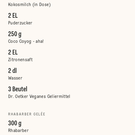
Kokosmilch (in Dose)
2 EL
Puderzucker
250 g
Coco Coyog - aha!
2 EL
Zitronensaft
2 dl
Wasser
3 Beutel
Dr. Oetker Veganes Geliermittel
RHABARBER GELÉE
300 g
Rhabarber