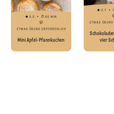
3.7
5.0
60 MIN
ETWAS ÜBUNG
ETWAS ÜBUNG ERFORDERLICH
Schokoladen
Mini Apfel-Pfannkuchen
vier Sc