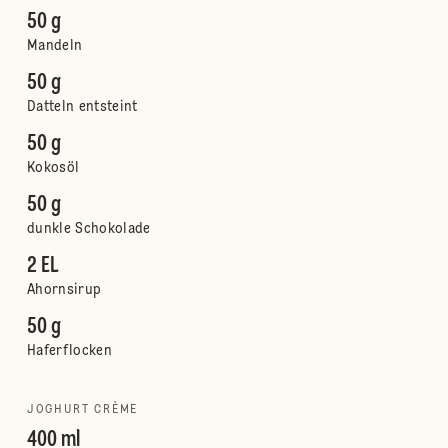
50 g
Mandeln
50 g
Datteln entsteint
50 g
Kokosöl
50 g
dunkle Schokolade
2 EL
Ahornsirup
50 g
Haferflocken
JOGHURT CRÈME
400 ml