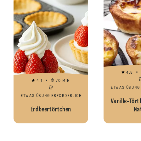
4.8
4.1
70 MIN
ETWAS ÜBUNG
ETWAS ÜBUNG ERFORDERLICH
Vanille-Törtl
Erdbeertörtchen
Na