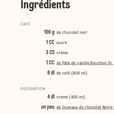
Ingrédients
CAFÉ
100 g
de chocolat noir
1 CC
sucre
3 CS
crème
1 CC
de Pâte de vanille Bourbon Dr.
8 dl
de café (800 ml)
DÉCORATION
4 dl
crème (400 ml)
un peu
de Copeaux de chocolat Noirs 