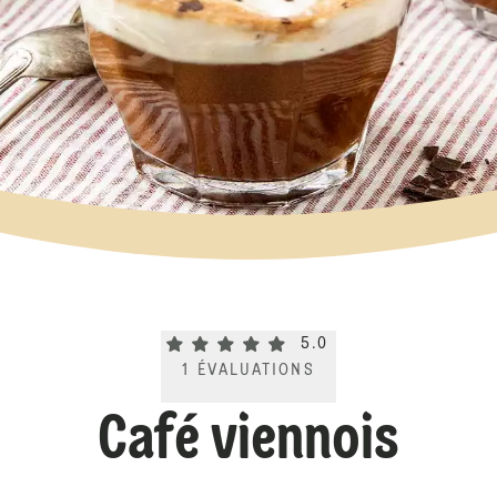
Current rating 5.0. Click to rate.
5.0
1
ÉVALUATIONS
Café viennois