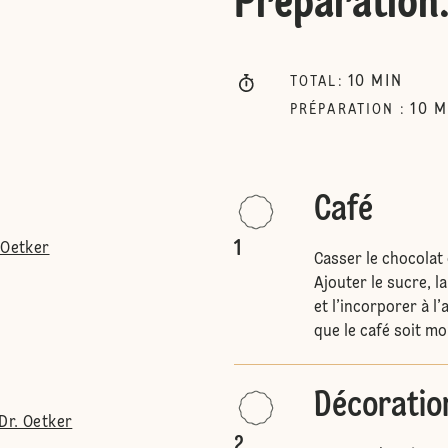
Préparation
10
MIN
TOTAL
:
10
M
PRÉPARATION
:
Café
1
 Oetker
Casser le chocolat
Ajouter le sucre, l
et l’incorporer à l
que le café soit mo
Décoratio
Dr. Oetker
2