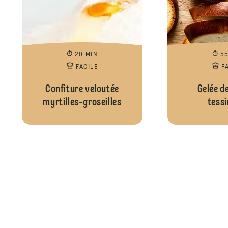
20 MIN
5
FACILE
F
Confiture veloutée
Gelée de
myrtilles-groseilles
tessi