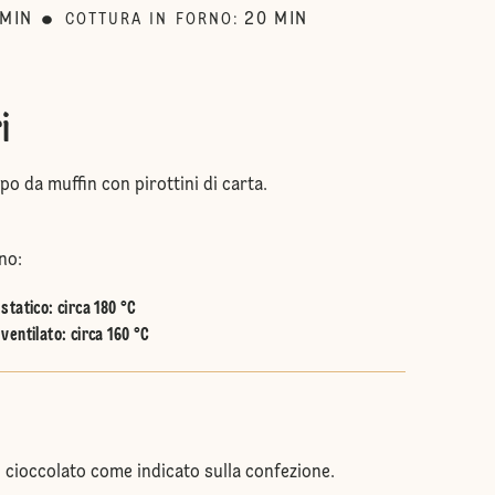
MIN
20
MIN
COTTURA IN FORNO
:
i
o da muffin con pirottini di carta.
no:
statico
:
circa 180 °C
ventilato
:
circa 160 °C
l cioccolato come indicato sulla confezione.