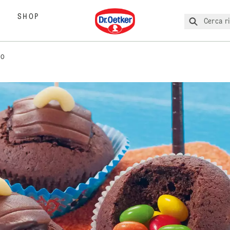
Dr. Oetker
SHOP
Cerca ri
RO