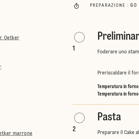
60
PREPARAZIONE
:
Preliminar
r. Oetker
1
Foderare uno stamp
r
Preriscaldare il for
Temperatura in forno 
Temperatura in forno 
Pasta
2
Preparare il Cake a
Oetker marrone