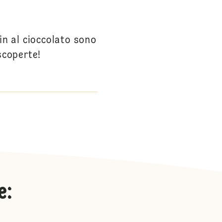
fin al cioccolato sono
scoperte!
e
: