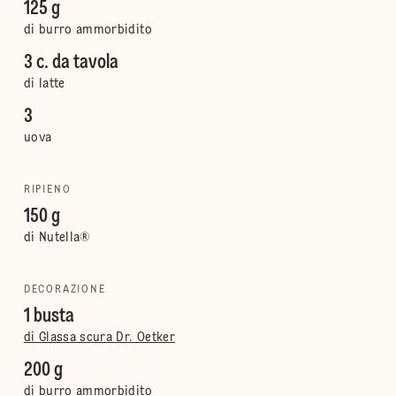
125 g
di burro ammorbidito
3 c. da tavola
di latte
3
uova
RIPIENO
150 g
di Nutella®
DECORAZIONE
1 busta
di Glassa scura Dr. Oetker
200 g
di burro ammorbidito