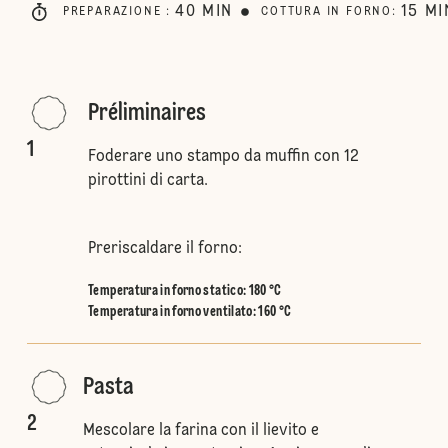
40
MIN
15
MI
PREPARAZIONE
:
COTTURA IN FORNO
:
Préliminaires
1
Foderare uno stampo da muffin con 12
pirottini di carta.
Preriscaldare il forno:
Temperatura in forno statico
:
180 °C
Temperatura in forno ventilato
:
160 °C
Pasta
2
Mescolare la farina con il lievito e