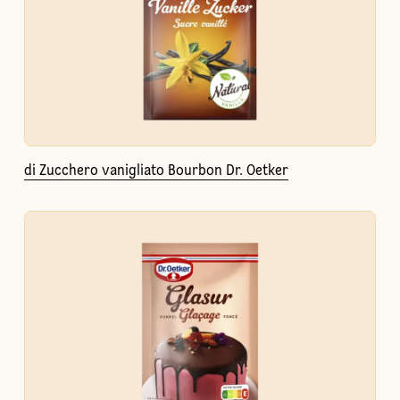
di Zucchero vanigliato Bourbon Dr. Oetker