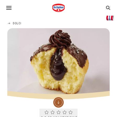
DOLCI
Current rating 0.0. Click to rate.