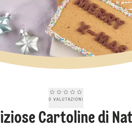
Current rating 0.0. Click to rate.
0
VALUTAZIONI
iziose Cartoline di Na