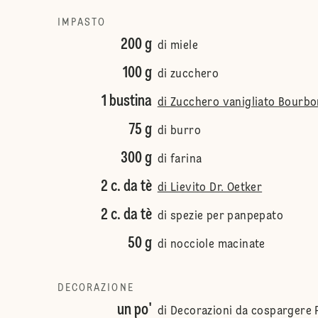
IMPASTO
200 g
di miele
100 g
di zucchero
1 bustina
di Zucchero vanigliato Bourbo
75 g
di burro
300 g
di farina
2 c. da tè
di Lievito Dr. Oetker
2 c. da tè
di spezie per panpepato
50 g
di nocciole macinate
DECORAZIONE
un po'
di Decorazioni da cospargere 