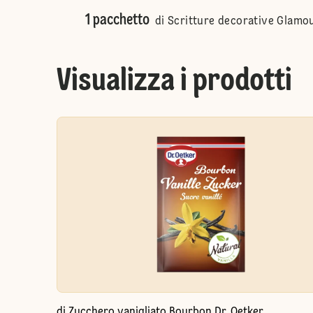
1 pacchetto
di Scritture decorative Glamou
Visualizza i prodotti
di Zucchero vanigliato Bourbon Dr. Oetker