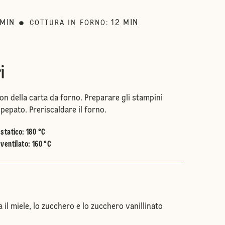
MIN
12
MIN
COTTURA IN FORNO
:
i
con della carta da forno. Preparare gli stampini
npepato. Preriscaldare il forno.
statico
:
180 °C
ventilato
:
160 °C
a il miele, lo zucchero e lo zucchero vanillinato