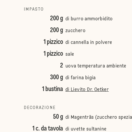
IMPASTO
200 g
di burro ammorbidito
200 g
zucchero
1 pizzico
di cannella in polvere
1 pizzico
sale
2
uova temperatura ambiente
300 g
di farina bigia
1 bustina
di Lievito Dr. Oetker
DECORAZIONE
50 g
di Magenträs (zucchero spezia
1 c. da tavola
di uvette sultanine