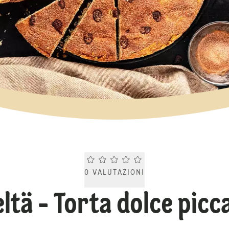
Current rating 0.0. Click to rate.
0
VALUTAZIONI
tä - Torta dolce picc