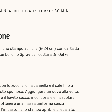
MIN
30
MIN
COTTURA IN FORNO
:
one
di uno stampo apribile (Ø 24 cm) con carta da
ui bordi lo Spray per cottura Dr. Oetker.
on lo zucchero, la cannella e il sale fino a
sto spumoso. Aggiungere un uovo alla volta.
 e il lievito secco, incorporare e mescolare
a ottenere una massa uniforme senza
 l’impasto nello stampo apribile preparato,