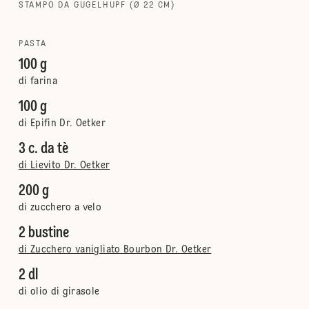
STAMPO DA GUGELHUPF (Ø 22 CM)
PASTA
100 g
di farina
100 g
di Epifin Dr. Oetker
3 c. da tè
di Lievito Dr. Oetker
200 g
di zucchero a velo
2 bustine
di Zucchero vanigliato Bourbon Dr. Oetker
2 dl
di olio di girasole