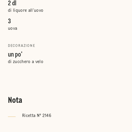
2 dl
di liquore all’uovo
3
uova
DECORAZIONE
un po'
di zucchero a velo
Nota
Ricetta N° 2146