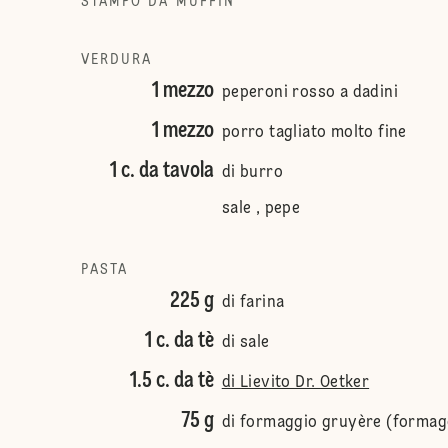
STAMPO DA MUFFIN
VERDURA
1 mezzo
peperoni rosso a dadini
1 mezzo
porro tagliato molto fine
1 c. da tavola
di burro
sale , pepe
PASTA
225 g
di farina
1 c. da tè
di sale
1.5 c. da tè
di Lievito Dr. Oetker
75 g
di formaggio gruyère (formagg