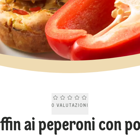
Current rating 0.0. Click to rate.
0
VALUTAZIONI
ffin ai peperoni con po