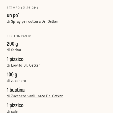
STAMPO (Ø 26 CM)
un po'
di Spray per cottura Dr. Oetker
PER L'IMPASTO
200 g
di farina
1 pizzico
di Lievito Dr. Oetker
100 g
di zucchero
1 bustina
di Zucchero vanillinato Dr. Oetker
1 pizzico
di sale