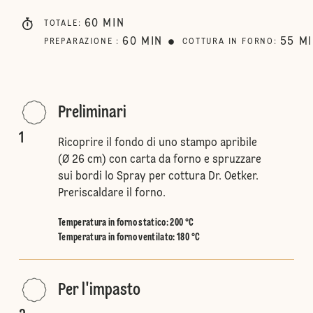
60
MIN
TOTALE
:
60
MIN
55
M
PREPARAZIONE
:
COTTURA IN FORNO
:
Preliminari
1
Ricoprire il fondo di uno stampo apribile
(Ø 26 cm) con carta da forno e spruzzare
sui bordi lo Spray per cottura Dr. Oetker.
Preriscaldare il forno.
Temperatura in forno statico
:
200 °C
Temperatura in forno ventilato
:
180 °C
Per l'impasto