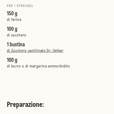
PER I STREUSEL
150 g
di farina
100 g
di zucchero
1 bustina
di Zucchero vanillinato Dr. Oetker
100 g
di burro o di margarina ammorbidito
Preparazione
: