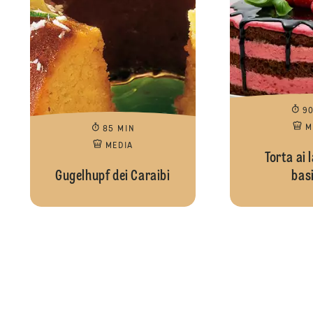
9
M
85 MIN
MEDIA
Torta ai 
Gugelhupf dei Caraibi
basi