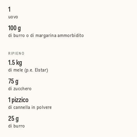
1
uovo
100 g
di burro o di margarina ammorbidito
RIPIENO
1.5 kg
di mele (p.e. Elstar)
75 g
di zucchero
1 pizzico
di cannella in polvere
25 g
di burro