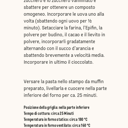
zucchero e lo zucchero vanillinato e
sbattere per ottenere un composto
omogeneo. Incorporare le uova uno alla
volta (sbattendo ogni uovo per 1⁄2
minuto). Setacciare la farina, l’Epifin, la
polvere per budino, il cacao e il lievito in
polvere, incorporarli gradatamente
alternando con il succo d’arancia e
sbattendo brevemente a velocità media.
Incorporare in ultimo il cioccolato.
Versare la pasta nello stampo da muffin
preparato, livellarla e cuocere nella parte
inferiore del forno per ca. 25 minuti.
Posizione della griglia
:
nella parte inferiore
Tempo di cottura: circa 25 Minuti
Temperatura in forno statico
:
circa 180 °C
Temperatura in forno ventilato
:
circa 160 °C