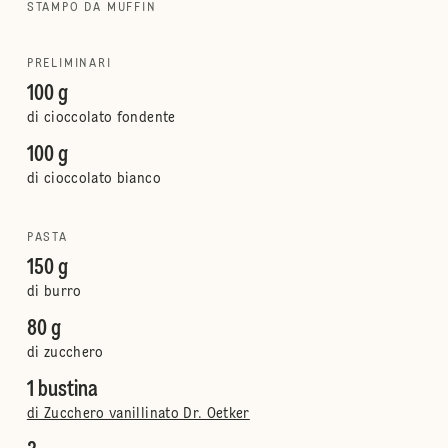
STAMPO DA MUFFIN
PRELIMINARI
100 g
di cioccolato fondente
100 g
di cioccolato bianco
PASTA
150 g
di burro
80 g
di zucchero
1 bustina
di Zucchero vanillinato Dr. Oetker