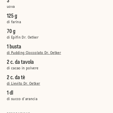
3
uova
125 g
di farina
70 g
di Epifin Dr. Oetker
1 busta
di Pudding Cioccolato Dr. Oetker
2 c. da tavola
di cacao in polvere
2 c. da tè
di Lievito Dr. Oetker
1 dl
di succo d’arancia