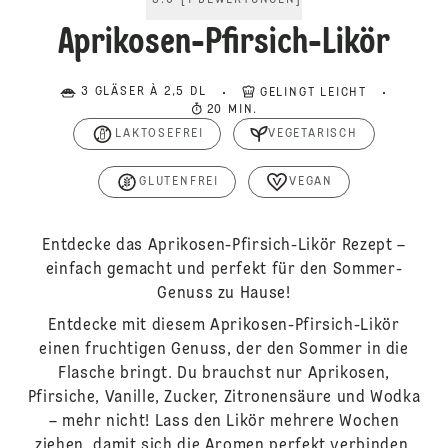
5.0
[
1
BEWERTUNGEN
]
Aprikosen-Pfirsich-Likör
3 GLÄSER À 2,5 DL
GELINGT LEICHT
20 MIN.
LAKTOSEFREI
VEGETARISCH
GLUTENFREI
VEGAN
Entdecke das Aprikosen-Pfirsich-Likör Rezept –
einfach gemacht und perfekt für den Sommer-
Genuss zu Hause!
Entdecke mit diesem Aprikosen-Pfirsich-Likör
einen fruchtigen Genuss, der den Sommer in die
Flasche bringt. Du brauchst nur Aprikosen,
Pfirsiche, Vanille, Zucker, Zitronensäure und Wodka
– mehr nicht! Lass den Likör mehrere Wochen
ziehen, damit sich die Aromen perfekt verbinden.