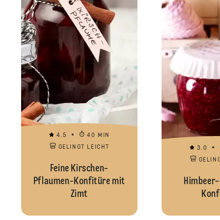
4.5
40 MIN
GELINGT LEICHT
3.0
GELIN
Feine Kirschen-
Pflaumen-Konfitüre mit
Himbeer-
Zimt
Konf