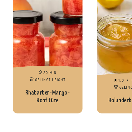
20 MIN
GELINGT LEICHT
1.0
GELIN
Rhabarber-Mango-
Konfitüre
Holunderb