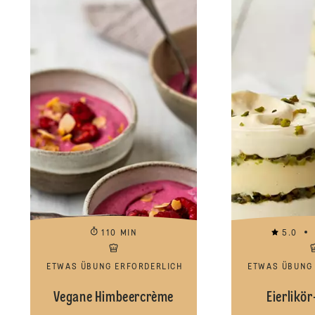
110 MIN
5.0
ETWAS ÜBUNG ERFORDERLICH
ETWAS ÜBUNG
Vegane Himbeercrème
Eierlikö