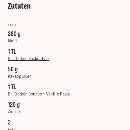
Zutaten
TEIG
280 g
Mehl
1 TL
Dr. Oetker Backpulver
50 g
Kakaopulver
1 TL
Dr. Oetker Bourbon Vanille Paste
120 g
Zucker
2
Eier