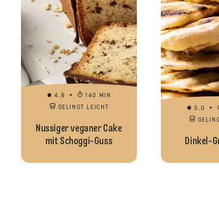
4.8
140 MIN
GELINGT LEICHT
5.0
GELIN
Nussiger veganer Cake
mit Schoggi-Guss
Dinkel-Gr