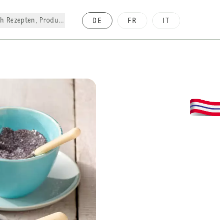
h Rezepten, Produkte, etc.
DE
FR
IT