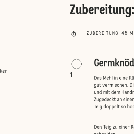
Zubereitung
45
M
ZUBEREITUNG
:
Germknöde
cker
1
Das Mehl in eine R
gut vermischen. Di
und mit dem Handm
Zugedeckt an einem
Teig doppelt so hoc
Den Teig zu einer R