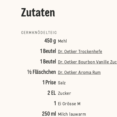
Zutaten
GERMKNÖDELTEIG
450 g
Mehl
1 Beutel
Dr. Oetker Trockenhefe
1 Beutel
Dr. Oetker Bourbon Vanille Zu
½ Fläschchen
Dr. Oetker Aroma Rum
1 Prise
Salz
2 EL
Zucker
1
Ei Grösse M
250 ml
Milch lauwarm