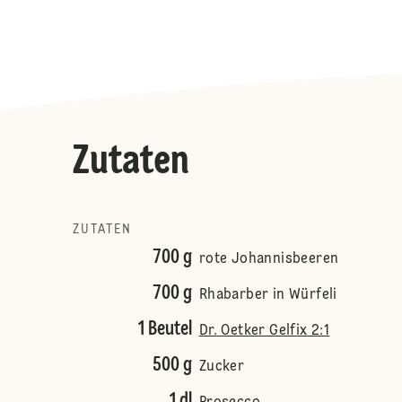
Zutaten
ZUTATEN
700 g
rote Johannisbeeren
700 g
Rhabarber in Würfeli
1 Beutel
Dr. Oetker Gelfix 2:1
500 g
Zucker
1 dl