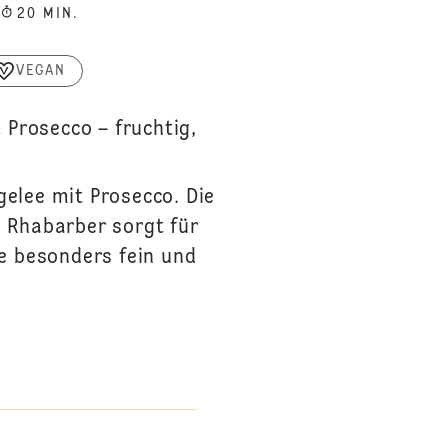
20 MIN.
VEGAN
Prosecco – fruchtig,
!
elee mit Prosecco. Die
 Rhabarber sorgt für
ee besonders fein und