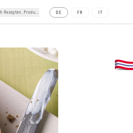
h Rezepten, Produkte, etc.
DE
FR
IT