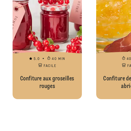
5.0
40 MIN
4
FACILE
F
Confiture aux groseilles
Confiture d
rouges
abri