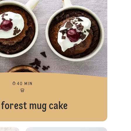
40 MIN
 forest mug cake
Cake ai marroni e vaniglia
Caramelle all