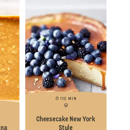
110 MIN
Cheesecake New York
nna
Style