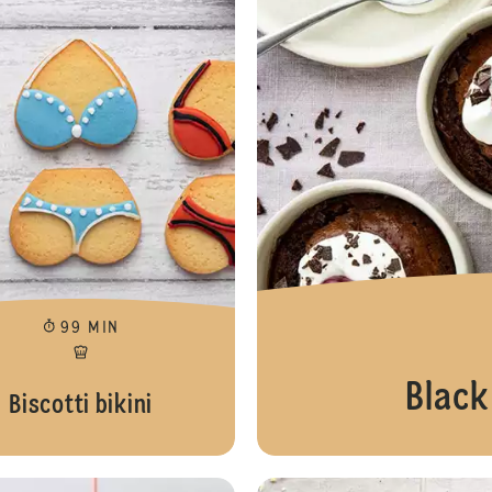
99 MIN
Black
Biscotti bikini
Caffè viennese