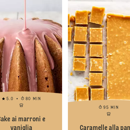
5.0
80 MIN
95 MIN
Cake ai marroni e
vaniglia
Caramelle alla pa