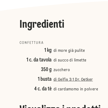
Ingredienti
CONFETTURA
1 kg
di more già pulite
1 c. da tavola
di succo di limette
350 g
zucchero
1 busta
di Gelfix 3:1 Dr. Oetker
4 c. da tè
di cardamomo in polvere