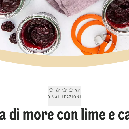
Current rating 0.0. Click to rate.
0
VALUTAZIONI
a di more con lime e