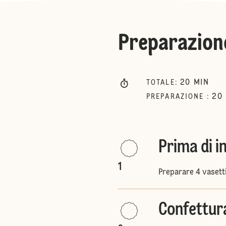
Preparazion
20
MIN
TOTALE
:
20
PREPARAZIONE
:
Prima di i
1
Preparare 4 vasetti
Confettur