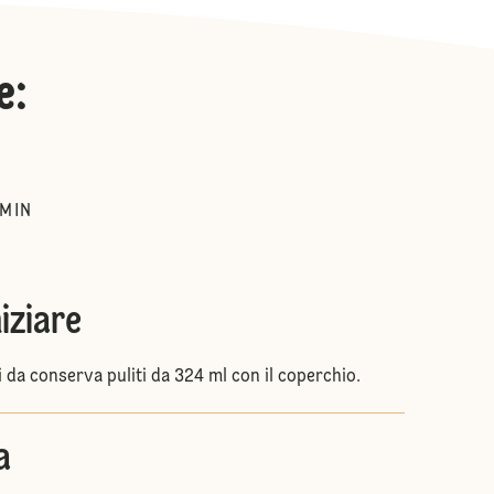
e
:
MIN
niziare
 da conserva puliti da 324 ml con il coperchio.
a