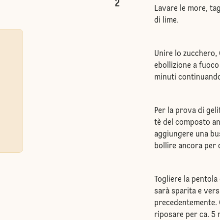
2
Lavare le more, tag
di lime.
Unire lo zucchero, 
ebollizione a fuoco
minuti continuand
Per la prova di gel
tè del composto anc
aggiungere una bust
bollire ancora per 
Togliere la pentola
sarà sparita e vers
precedentemente. C
riposare per ca. 5 