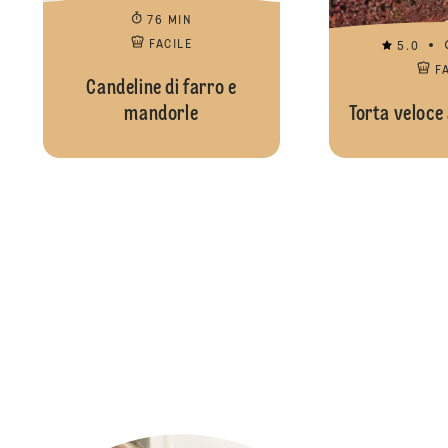
76 MIN
FACILE
5.0
F
Candeline di farro e
mandorle
Torta veloce 