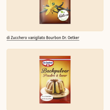
di Zucchero vanigliato Bourbon Dr. Oetker