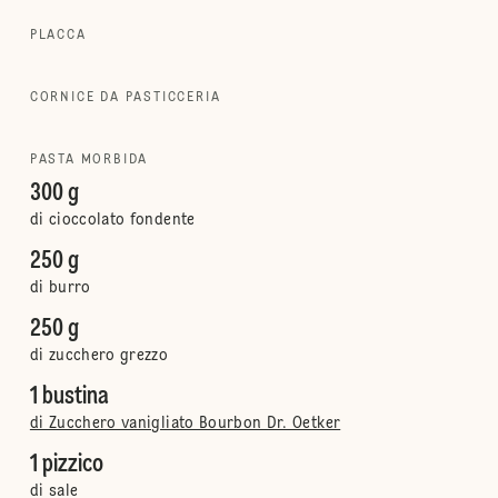
PLACCA
CORNICE DA PASTICCERIA
PASTA MORBIDA
300 g
di cioccolato fondente
250 g
di burro
250 g
di zucchero grezzo
1 bustina
di Zucchero vanigliato Bourbon Dr. Oetker
1 pizzico
di sale