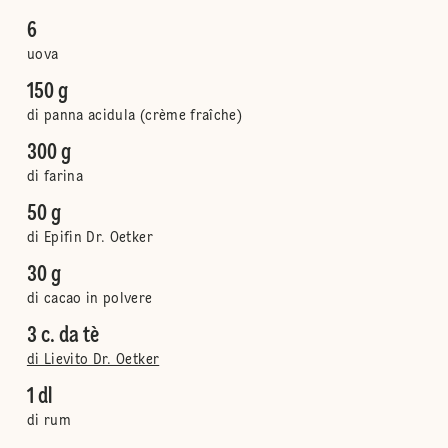
6
uova
150 g
di panna acidula (crème fraîche)
300 g
di farina
50 g
di Epifin Dr. Oetker
30 g
di cacao in polvere
3 c. da tè
di Lievito Dr. Oetker
1 dl
di rum