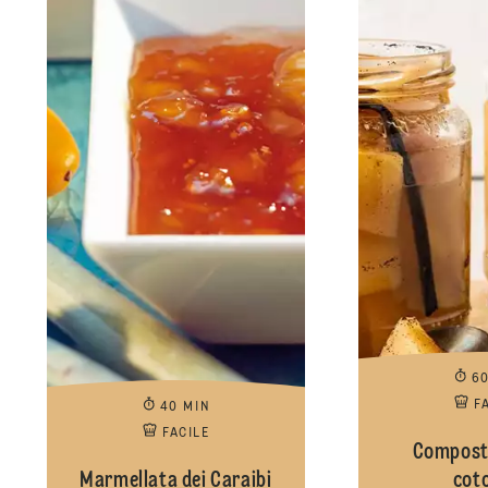
6
F
40 MIN
FACILE
Composta
Marmellata dei Caraibi
cot