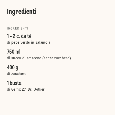
Ingredienti
INGREDIENTI
1 - 2 c. da tè
di pepe verde in salamoia
750 ml
di succo di amarene (senza zucchero)
400 g
di zucchero
1 busta
di Gelfix 2:1 Dr. Oetker