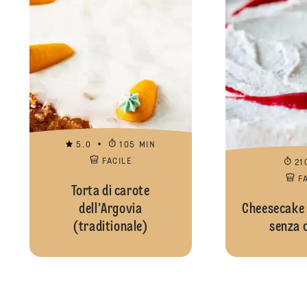
5.0
105 MIN
FACILE
21
F
Torta di carote
dell’Argovia
Cheesecake a
(traditionale)
senza 